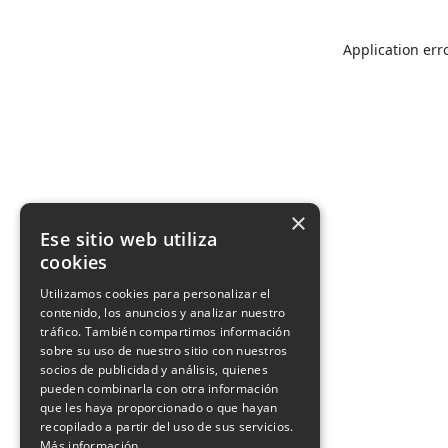
Application err
×
Ese sitio web utiliza
cookies
Utilizamos cookies para personalizar el
contenido, los anuncios y analizar nuestro
tráfico. También compartimos información
sobre su uso de nuestro sitio con nuestros
socios de publicidad y análisis, quienes
pueden combinarla con otra información
que les haya proporcionado o que hayan
recopilado a partir del uso de sus servicios.
Más información