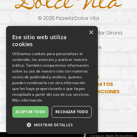
©
2026
Pizzeria Dolce Vita
×
Carrer de Marina, 14 17310 Lloret de Mar Girona
Ese sitio web utiliza
(+34) 972 37 21 00
cookies
DolceVitaLloret@gmail.com
Utilizamos cookies para personalizar el
contenido, los anuncios y analizar nuestro
tráfico. También compartimos información
sobre su uso de nuestro sitio con nuestros
SITUACIÓN Y CONTACTO
socios de publicidad y análisis, quienes
pueden combinarla con otra información
POLÍTICA DE PROTECCIÓN DE DATOS
que les haya proporcionado o que hayan
AVISO LEGAL
TÉRMINOS Y CONDICIONES
recopilado a partir del uso de sus servicios.
POLÍTICA DE COOKIES
Más información
ACEPTAR TODO
RECHAZAR TODO
MOSTRAR DETALLES
Ladeus Web Branding