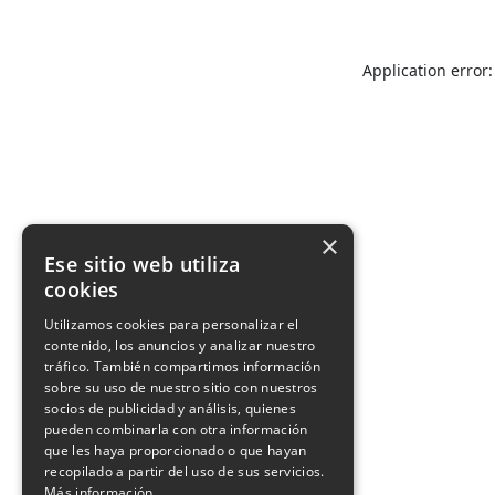
Application error:
×
Ese sitio web utiliza
cookies
Utilizamos cookies para personalizar el
contenido, los anuncios y analizar nuestro
tráfico. También compartimos información
sobre su uso de nuestro sitio con nuestros
socios de publicidad y análisis, quienes
pueden combinarla con otra información
que les haya proporcionado o que hayan
recopilado a partir del uso de sus servicios.
Más información