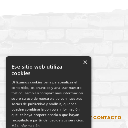
×
Ese sitio web utiliza
cookies
Utilizamos cookies para personalizar el
contenido, los anuncios y analizar nuestro
tráfico. También compartimos información
sobre su uso de nuestro sitio con nuestros
socios de publicidad y análisis, quienes
pueden combinarla con otra información
que les haya proporcionado o que hayan
SITUACIÓN Y CONTACTO
recopilado a partir del uso de sus servicios.
Más información