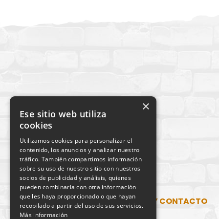
×
Ese sitio web utiliza
cookies
Utilizamos cookies para personalizar el
contenido, los anuncios y analizar nuestro
tráfico. También compartimos información
sobre su uso de nuestro sitio con nuestros
socios de publicidad y análisis, quienes
pueden combinarla con otra información
que les haya proporcionado o que hayan
SITUACIÓN Y CONTACTO
recopilado a partir del uso de sus servicios.
Más información