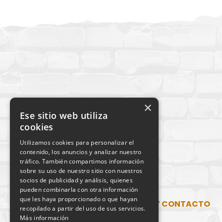
×
Ese sitio web utiliza
cookies
Utilizamos cookies para personalizar el
contenido, los anuncios y analizar nuestro
tráfico. También compartimos información
sobre su uso de nuestro sitio con nuestros
socios de publicidad y análisis, quienes
pueden combinarla con otra información
que les haya proporcionado o que hayan
SITUACIÓN Y CONTACTO
recopilado a partir del uso de sus servicios.
Más información