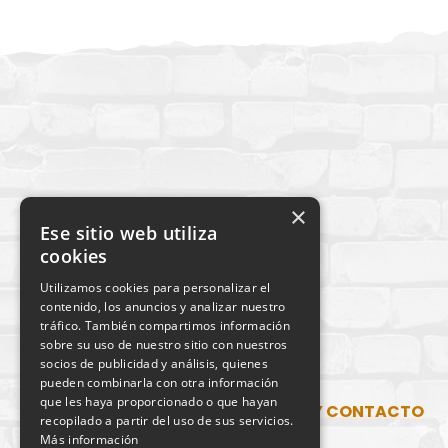
×
Ese sitio web utiliza
cookies
Utilizamos cookies para personalizar el
contenido, los anuncios y analizar nuestro
tráfico. También compartimos información
sobre su uso de nuestro sitio con nuestros
socios de publicidad y análisis, quienes
pueden combinarla con otra información
que les haya proporcionado o que hayan
SITUACIÓN Y CONTACTO
recopilado a partir del uso de sus servicios.
Más información