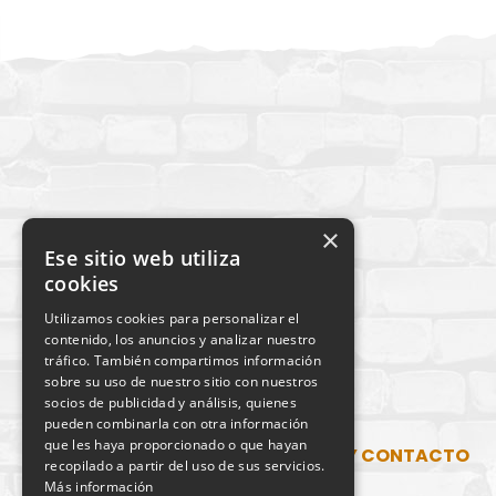
×
Ese sitio web utiliza
cookies
Utilizamos cookies para personalizar el
contenido, los anuncios y analizar nuestro
tráfico. También compartimos información
sobre su uso de nuestro sitio con nuestros
socios de publicidad y análisis, quienes
pueden combinarla con otra información
que les haya proporcionado o que hayan
SITUACIÓN Y CONTACTO
recopilado a partir del uso de sus servicios.
Más información